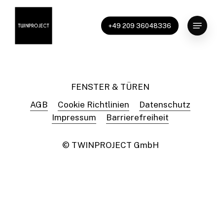
Skip
to
Menu
+49 209 36048336
main
content
FENSTER & TÜREN
AGB
Cookie Richtlinien
Datenschutz
Impressum
Barrierefreiheit
© TWINPROJECT GmbH